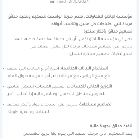
12/30/2024
1 min read
مؤسسة الباكتو للمقاولات، نقدم خبرتنا الواسعة لتصميم وتنفيذ حدائق
فريدة تلبي احتياجات كل عميل وتناسب أذواقه.
تصميم حدائق بأفكار مبتكرة
نحن في مؤسسة الباكتو نؤمن بأن كل حديقة لها قصة خاصة، ولهذا
نحرص على تصميم مساحات فريدة لكل عميل. نعتمد على
استراتيجيات تصميم مبتكرة تشمل:
استخدام النباتات المناسبة
: اختيار أنواع النباتات التي تتكيف
مع مناخ الرياض، مع مراعاة توفير أجواء مريحة طوال العام.
التوزيع المثالي للمساحات
: تقسيم المساحة لتشمل مناطق
للجلوس، مناطق للأطفال، وعناصر مائية إذا تطلب الأمر.
تصاميم مستدامة
: نحرص على استخدام مواد وأفكار صديقة
للبيئة تدوم لفترة طويلة.
تنفيذ حدائق بجودة عالية
بعد التصميم، تأتي مرحلة التنفيذ التي يقوم بها فريق مهندسي