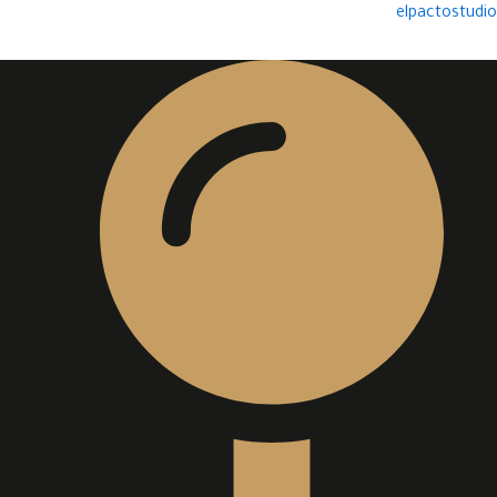
خطي
elpactostudio
لى
لمحتوى