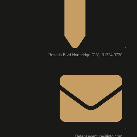
9730 Reseda Blvd Northridge,(CA), 91324
Defenseventure@info.com