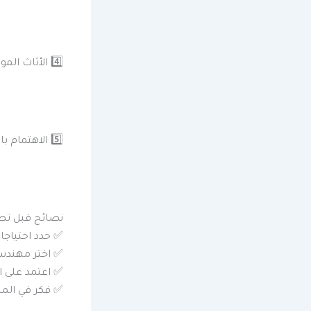
4️⃣ الأثاث المودرن العملي
5️⃣ الاهتمام بالمجالس
نصائح قبل تصم
✅ حدد احتياجا
✅ اختر مهندس
✅ اعتمد على ا
✅ فكر في المس