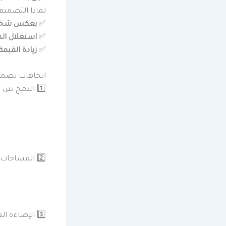
لماذا التصميم
✅
يعكس شخص
✅
استغلال ال
✅
زيادة القيم
اتجاهات تصميم 
1️⃣ الدمج بين الحداثة واللمسات التراثية
2️⃣ المساحات المفتوحة (Open Space)
3️⃣ الإضاءة المخفية والمباشرة