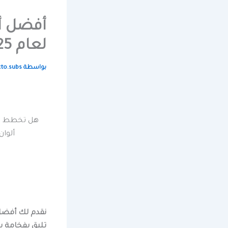
أفضل أف
لعام 2025
بواسطة
cto.subs
ألوان
تليق بفخامة ب