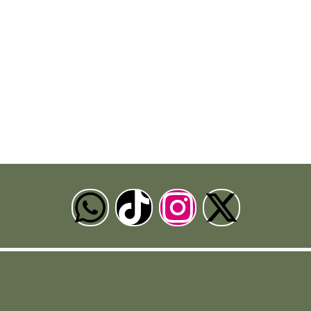
W
T
I
X
h
i
n
-
a
k
s
t
t
t
t
w